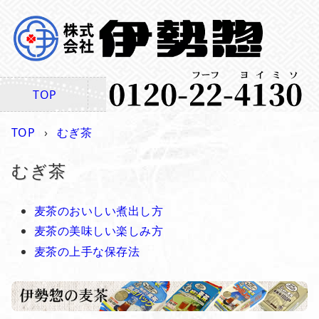
TOP
商品一覧
ご注文
特商法
TOP
むぎ茶
むぎ茶
麦茶のおいしい煮出し方
麦茶の美味しい楽しみ方
麦茶の上手な保存法